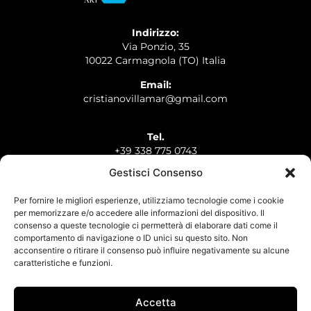
Indirizzo:
Via Ponzio, 35
10022 Carmagnola (TO) Italia
Email:
cristianovillamar@gmail.com
Tel.
+39 338 775 0743
Gestisci Consenso
Whatsapp
+39 338 775 0743
Per fornire le migliori esperienze, utilizziamo tecnologie come i cookie
per memorizzare e/o accedere alle informazioni del dispositivo. Il
consenso a queste tecnologie ci permetterà di elaborare dati come il
comportamento di navigazione o ID unici su questo sito. Non
acconsentire o ritirare il consenso può influire negativamente su alcune
caratteristiche e funzioni.
HOME
L’ARTISTA
OPERE
LE MOSTRE
CONTATTI
Accetta