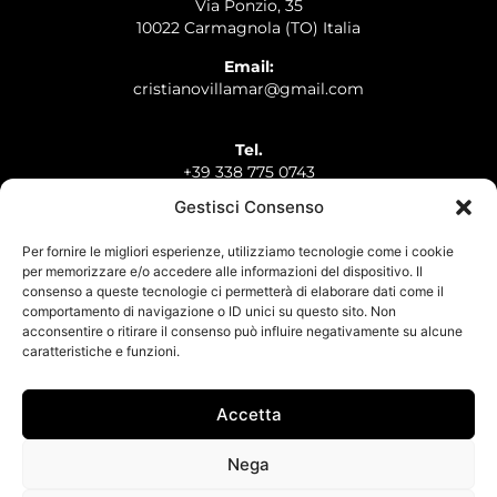
Via Ponzio, 35
10022 Carmagnola (TO) Italia
Email:
cristianovillamar@gmail.com
Tel.
+39 338 775 0743
Gestisci Consenso
Whatsapp
+39 338 775 0743
Per fornire le migliori esperienze, utilizziamo tecnologie come i cookie
per memorizzare e/o accedere alle informazioni del dispositivo. Il
consenso a queste tecnologie ci permetterà di elaborare dati come il
comportamento di navigazione o ID unici su questo sito. Non
acconsentire o ritirare il consenso può influire negativamente su alcune
caratteristiche e funzioni.
HOME
L’ARTISTA
OPERE
LE MOSTRE
CONTATTI
Accetta
Nega
© 2023 Cristiano Scano. All Rights Reserved. | P.IVA