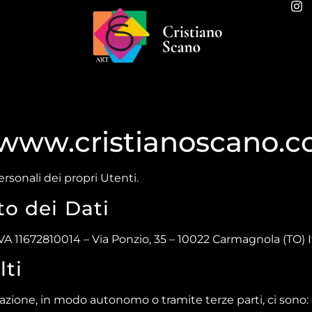
i www.cristianoscano.
rsonali dei propri Utenti.
to dei Dati
IVA 11672810014 – Via Ponzio, 35 – 10022 Carmagnola (TO) I
lti
cazione, in modo autonomo o tramite terze parti, ci sono: 