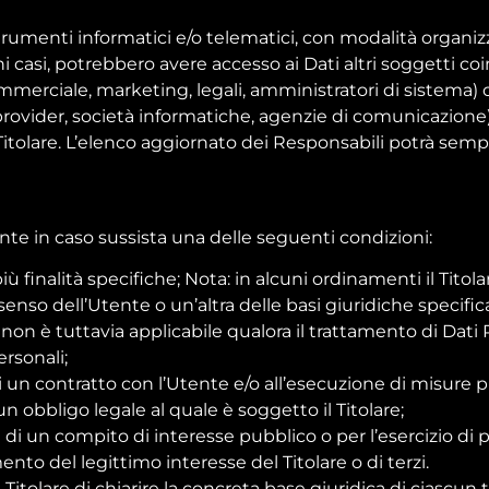
rumenti informatici e/o telematici, con modalità organiz
lcuni casi, potrebbero avere accesso ai Dati altri soggetti c
merciale, marketing, legali, amministratori di sistema) o
ing provider, società informatiche, agenzie di comunicazion
tolare. L’elenco aggiornato dei Responsabili potrà sempre
Utente in caso sussista una delle seguenti condizioni:
ù finalità specifiche; Nota: in alcuni ordinamenti il Titol
enso dell’Utente o un’altra delle basi giuridiche specific
on è tuttavia applicabile qualora il trattamento di Dati P
rsonali;
i un contratto con l’Utente e/o all’esecuzione di misure p
 obbligo legale al quale è soggetto il Titolare;
i un compito di interesse pubblico o per l’esercizio di pubb
nto del legittimo interesse del Titolare o di terzi.
tolare di chiarire la concreta base giuridica di ciascun t