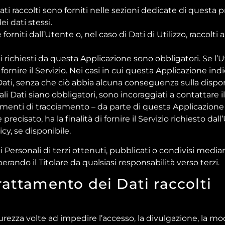
ti raccolti sono forniti nelle sezioni dedicate di questa p
ei dati stessi.
forniti dall’Utente o, nel caso di Dati di Utilizzo, racco
i richiesti da questa Applicazione sono obbligatori. Se l’
rnire il Servizio. Nei casi in cui questa Applicazione indic
Dati, senza che ciò abbia alcuna conseguenza sulla disponib
 Dati siano obbligatori, sono incoraggiati a contattare il 
rumenti di tracciamento – da parte di questa Applicazione o d
sato, ha la finalità di fornire il Servizio richiesto dall’Ut
y, se disponibile.
i Personali di terzi ottenuti, pubblicati o condivisi medi
iberando il Titolare da qualsiasi responsabilità verso terzi.
rattamento dei Dati raccolti
urezza volte ad impedire l’accesso, la divulgazione, la mo