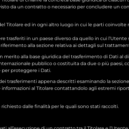
evisto da un contratto o necessario per concludere un con
del Titolare ed in ogni altro luogo in cui le parti coinvolte
e trasferiti in un paese diverso da quello in cui l’Utente s
iferimento alla sezione relativa ai dettagli sul trattamen
n merito alla base giuridica del trasferimento di Dati al d
 internazionale pubblico o costituita da due o più paesi
e per proteggere i Dati.
dei trasferimenti appena descritti esaminando la sezione
informazioni al Titolare contattandolo agli estremi riport
richiesto dalle finalità per le quali sono stati raccolti.
gati all’esecuzione di un contratto tra il Titolare e l’Uten