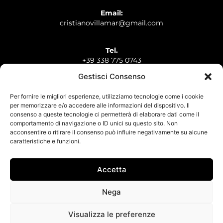
Email:
cristianovillamar@gmail.com
Tel.
+39 338 775 0743
Gestisci Consenso
Whatsapp
+39 338 775 0743
Per fornire le migliori esperienze, utilizziamo tecnologie come i cookie
per memorizzare e/o accedere alle informazioni del dispositivo. Il
consenso a queste tecnologie ci permetterà di elaborare dati come il
comportamento di navigazione o ID unici su questo sito. Non
acconsentire o ritirare il consenso può influire negativamente su alcune
caratteristiche e funzioni.
HOME
THE ARTIST
WORKS
THE EXHIBITIONS
CONTACTS
Accetta
Nega
© 2023 Cristiano Scano. All Rights Reserved. | P.IVA
11672810014
Visualizza le preferenze
Cookie policy
–
Privacy policy